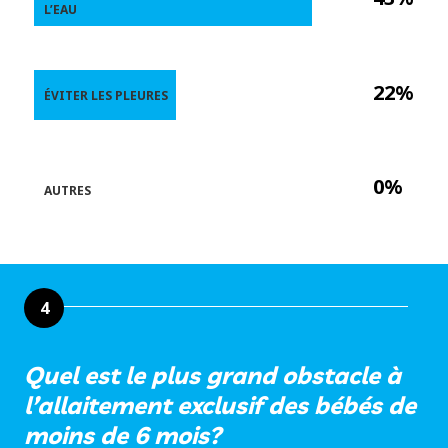
L’EAU
22%
ÉVITER LES PLEURES
0%
AUTRES
4
Quel est le plus grand obstacle à
l’allaitement exclusif des bébés de
moins de 6 mois?