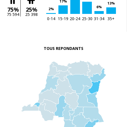
17%
13%
6%
75%
25%
2%
75 594
25 398
0-14
15-19
20-24
25-30
31-34
35+
TOUS REPONDANTS