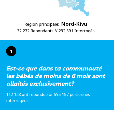
Nord-Kivu
Région principale:
32,272 Repondants // 292,591 Interrogés
1
Est-ce que dans ta communauté
les bébés de moins de 6 mois sont
allaités exclusivement?
112 128 ont répondu sur 595 157 personnes
interrogées