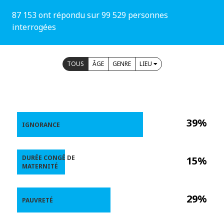
87 153 ont répondu sur 99 529 personnes
interrogées
TOUS
ÂGE
GENRE
LIEU
39%
IGNORANCE
DURÉE CONGÉ DE
15%
MATERNITÉ
29%
PAUVRETÉ