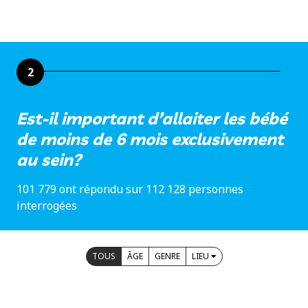
2
Est-il important d’allaiter les bébé
de moins de 6 mois exclusivement
au sein?
101 779 ont répondu sur 112 128 personnes
interrogées
TOUS
ÂGE
GENRE
LIEU