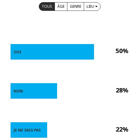
TOUS
ÂGE
GENRE
LIEU
50%
OUI
28%
NON
22%
JE NE SAIS PAS